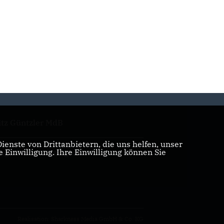
itz Güntzler MdB
enste von Drittanbietern, die uns helfen, unser
Einwilligung. Ihre Einwilligung können Sie
nge Union Göttingen
Realisation: Sharkness Media GmbH & Co. KG