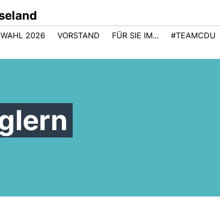
sseland
WAHL 2026
VORSTAND
FÜR SIE IM...
#TEAMCDU
glern