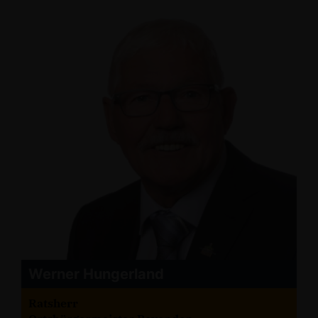
Werner Hungerland
Ratsherr